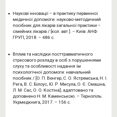
Наукові інновації – в практику первинної
медичної допомоги: науково-методичний
посібник для лікарів загальної практики –
сімейних лікарів / [кол. авт.]. – Київ: АНФ
ГРУП, 2018. – 486 с.
Вплив та наслідки посттравматичного
стресового розладу в осіб з порушеннями
слуху та особливості надання їм
психологічної допомоги: навчальний
посібник / [О. П. Венгер, С. О. Ястремська, Н. І.
Рега, В. С. Білоус, Ю. Р. Мисула, О. Є. Смашна,
Л. М. Сас, О. О. Костіна]; адаптовано та
доповнено Н. М. Каменською. – Тернопіль:
Укрмедкнига, 2017. – 156 с.