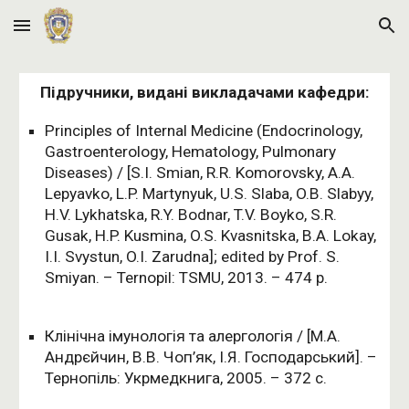
Skip to main content
Skip to navigation
Підручники, видані викладачами кафедри:
Principles of Internal Medicine (Endocrinology,
Gastroenterology, Hematology, Pulmonary
Diseases) / [S.I. Smian, R.R. Komorovsky, A.A.
Lepyavko, L.P. Martynyuk, U.S. Slaba, O.B. Slabyy,
H.V. Lykhatska, R.Y. Bodnar, T.V. Boyko, S.R.
Gusak, H.P. Kusmina, O.S. Kvasnitska, B.A. Lokay,
I.I. Svystun, O.I. Zarudna]; edited by Prof. S.
Smiyan. – Ternopil: TSMU, 2013. – 474 p.
Клінічна імунологія та алергологія / [М.А.
Андрєйчин, В.В. Чоп’як, І.Я. Господарський]. –
Тернопіль: Укрмедкнига, 2005. – 372 с.