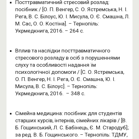
Посттравматичний стресовий розлад:
посібник / [О. П. Венгер, С. О. Ястремська, Н. І.
Рега, В. С. Білоус, Ю. І. Мисула, О. Є. Смашна, Л.
М. Сас, О. О. Костіна]. –
Тернопіль:
Укрмедкнига,
2016. – 264 с.
Вплив та наслідки посттравматичного
стресового розладу в осіб з порушеннями
слуху та особливості надання їм
психологічної допомоги / [С. О. Ястремська,
О. П. Венгер, Н. І. Рега, О. Є. Смашна, Ю. І.
Мисула, В. С. Білоус]. –
Тернопіль:
Укрмедкнига,
2016.
–
348
с.
Сімейна медицина: посібник для студентів
старших курсів, інтернів, сімейних лікарів / [В.
Б. Гощинський, Л. С. Бабінець, Є. М. Стародуб];
за ред. В. Б. Гощинського. – Тернопіль: ТДМУ,