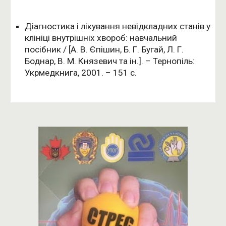
Діагностика і лікування невідкладних станів у
клініці внутрішніх хвороб: навчальний
посібник / [А. В. Єпішин, Б. Г. Бугай, Л. Г.
Боднар, В. М. Князевич та ін.]. – Тернопіль:
Укрмедкнига, 2001. – 151 с.