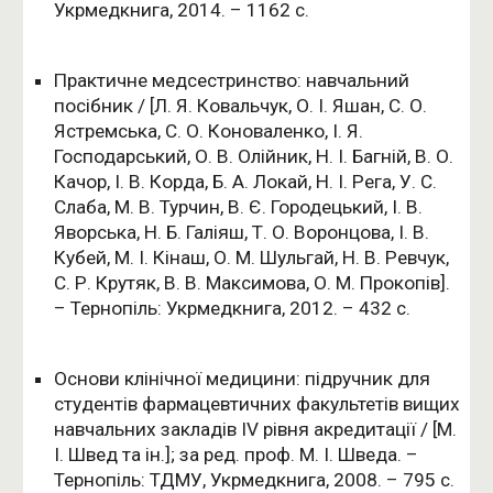
Укрмедкнига, 2014. – 1162 с.
Практичне медсестринство: навчальний
посібник / [Л. Я. Ковальчук, О. І. Яшан, С. О.
Ястремська, С. О. Коноваленко, І. Я.
Господарський, О. В. Олійник, Н. І. Багній, В. О.
Качор, І. В. Корда, Б. А. Локай, Н. І. Рега, У. С.
Слаба, М. В. Турчин, В. Є. Городецький, І. В.
Яворська, Н. Б. Галіяш, Т. О. Воронцова, І. В.
Кубей, М. І. Кінаш, О. М. Шульгай, Н. В. Ревчук,
С. Р. Крутяк, В. В. Максимова, О. М. Прокопів].
– Тернопіль: Укрмедкнига, 2012. – 432 с.
Основи клінічної медицини: підручник для
студентів фармацевтичних факультетів вищих
навчальних закладів IV рівня акредитації / [М.
І. Швед та ін.]; за ред. проф. М. І. Шведа. –
Тернопіль: ТДМУ, Укрмедкнига, 2008. – 795 с.