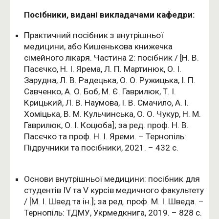
Посібники, видані викладачами кафедри:
Практичний посібник з внутрішньої
медицини, або Кишенькова книжечка
сімейного лікаря. Частина 2: посібник / [Н. В.
Пасєчко, Н. І. Ярема, Л. П. Мартинюк, О. І.
Зарудна, Л. В. Радецька, О. О. Ружицька, І. П.
Савченко, А. О. Боб, М. Є. Гаврилюк, Т. І.
Крицький, Л. В. Наумова, І. В. Смачило, А. І.
Хоміцька, В. М. Кульчинська, О. О. Чукур, Н. М.
Гаврилюк, О. І. Коцюба]; за ред. проф. Н. В.
Пасєчко та проф. Н. І. Яреми. – Тернопіль:
Підручники та посібники, 2021. – 432 с.
Основи внутрішньої медицини: посібник для
студентів IV та V курсів медичного факультету
/ [М. І. Швед та ін.]; за ред. проф. М. І. Шведа. –
Тернопіль: ТДМУ, Укрмедкнига, 2019. – 828 с.