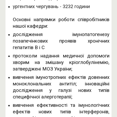
ургентних чергувань - 3232 години
Основні напрямки роботи співробітників
нашої кафедри:
дослідження імунопатогенезу
позапечінкових проявів хронічних
гепатитів В і С
протоколи надання медичної допомоги
хворим на змішану кріоглобулінемію,
затверджені МОЗ України;
вивчення імунотропних ефектів довенних
моноклональних антитіл; інноваційні
дослідження у галузі нових типів
специфічної алерготерапії;
вивчення ефективності та імунологічних
ефектів нових типів інтерферонів,