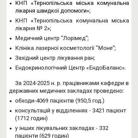
КНП «Тернопільська міська комунальна
лікарня швидкої допомоги»
;
КНП
«
Тернопільська комунальна міська
лікарня № 2
»
;
М
едичний центр “Лорімед”;
Клініка лазерної косметології “Моне”;
Західний центр лікування ран;
Ендокринологічний Центр «ЕндоБаланс»
.
За 2024-2025 н. р. працівниками кафедри в
державних медичних закладах проведено:
обходи-4069 пацієнтів (950,5 год.)
консультацій у відділеннях - 3421 пацієнт
(1712 годин)
у інших лікувальних закладах - 332
пацієнти (629 годин)